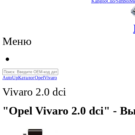
Kangoo
Clio/Simbol
Me
Меню
AutoUp
Каталог
Opel
Vivaro
Vivaro 2.0 dci
"Opel Vivaro 2.0 dci" - 