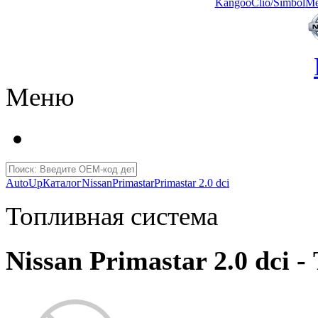
Kangoo
Clio/Simbol
Me
Меню
AutoUp
Каталог
Nissan
Primastar
Primastar 2.0 dci
Топливная система
Nissan Primastar 2.0 dci 