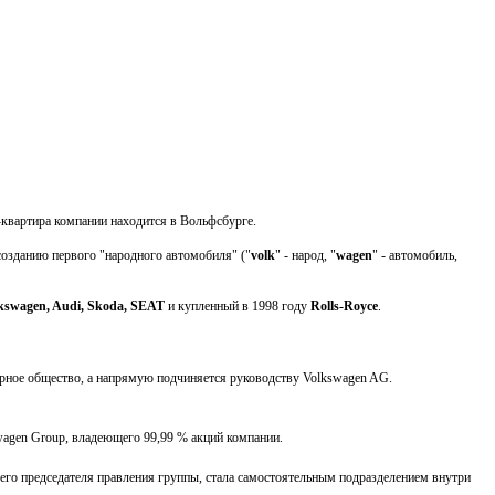
квартира компании находится в Вольфсбурге.
созданию первого "народного автомобиля" ("
volk
" - народ, "
wagen
" - автомобиль,
kswagen, Audi, Skoda, SEAT
и купленный в 1998 году
Rolls-Royce
.
рное общество, а напрямую подчиняется руководству Volkswagen AG.
swagen Group, владеющего 99,99 % акций компании.
его председателя правления группы, стала самостоятельным подразделением внутри