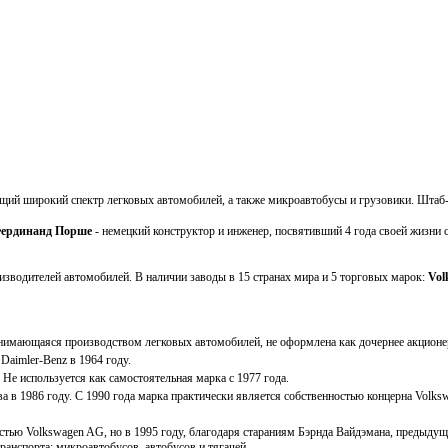
щий широкий спектр легковых автомобилей, а также микроавтобусы и грузовики. Штаб-
ердинанд Порше
- немецкий конструктор и инженер, посвятивший 4 года своей жизни 
зводителей автомобилей. В наличии заводы в 15 странах мира и 5 торговых марок:
Vol
анимающаяся производством легковых автомобилей, не оформлена как дочернее акционе
aimler-Benz в 1964 году.
 Не используется как самостоятельная марка с 1977 года.
а в 1986 году. С 1990 года марка практически является собственностью концерна Volk
тью Volkswagen AG, но в 1995 году, благодаря стараниям Бэрнда Вайдэмана, предыдущ