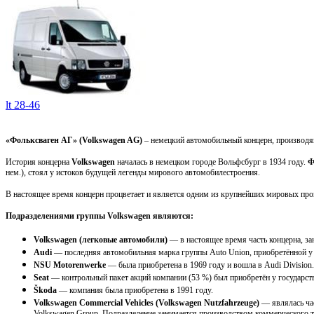
lt 28-46
«Фольксваген АГ» (Volkswagen AG)
– немецкий автомобильный концерн, производя
История концерна
Volkswagen
началась в немецком городе Вольфсбург в 1934 году.
Ф
нем.), стоял у истоков будущей легенды мирового автомобилестроения.
В настоящее время концерн процветает и является одним из крупнейших мировых прои
Подразделениями группы Volkswagen являются:
Volkswagen (легковые автомобили)
— в настоящее время часть концерна, з
Audi
— последняя автомобильная марка группы Auto Union, приобретённой у D
NSU Motorenwerke
— была приобретена в 1969 году и вошла в Audi Division.
Seat
— контрольный пакет акций компании (53 %) был приобретён у государств
Škoda
— компания была приобретена в 1991 году.
Volkswagen Commercial Vehicles (Volkswagen Nutzfahrzeuge)
— являлась час