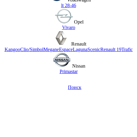
lt 28-46
Opel
Vivaro
Renault
Kangoo
Clio/Simbol
Megane
Espace
Laguna
Scenic
Renault 19
Trafic
Nissan
Primastar
Поиск