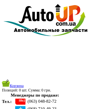
Корзина
Позиций:
0
шт. Cуммa:
0
грн.
Менеджеры по продаже:
(063) 048-82-72
Тел.:
(068) 710-49-23