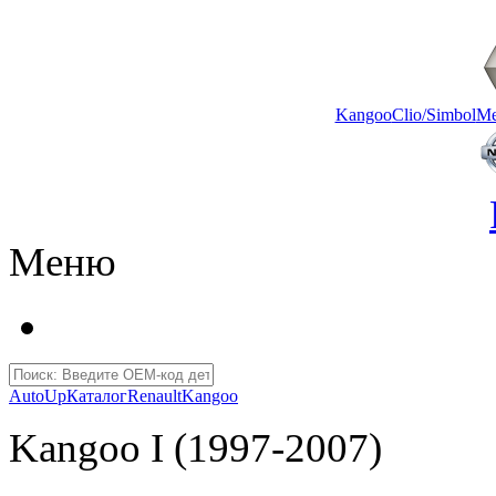
Kangoo
Clio/Simbol
Me
Меню
AutoUp
Каталог
Renault
Kangoo
Kangoo I (1997-2007)