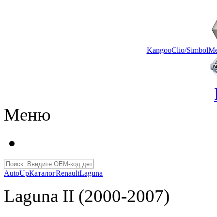
Kangoo
Clio/Simbol
Me
Меню
AutoUp
Каталог
Renault
Laguna
Laguna II (2000-2007)