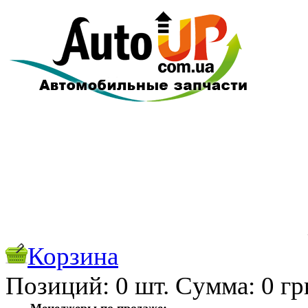
Корзина
Позиций:
0
шт. Cуммa:
0
гр