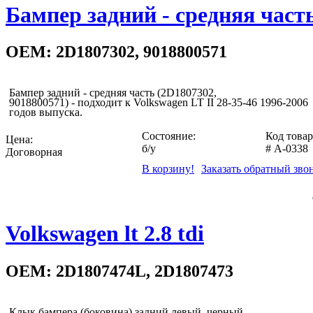
Бампер задний - средняя часть 
OEM: 2D1807302, 9018800571
Бампер задний - средняя часть (2D1807302,
9018800571) - подходит к Volkswagen LT II 28-35-46 1996-2006
годов выпуска.
Состояние:
Код товар
Цена:
б/у
#
A-0338
Договорная
В корзину!
Заказать обратный зво
Volkswagen lt 2.8 tdi
OEM: 2D1807474L, 2D1807473
Клык бампера (боковина) задний левый, черный