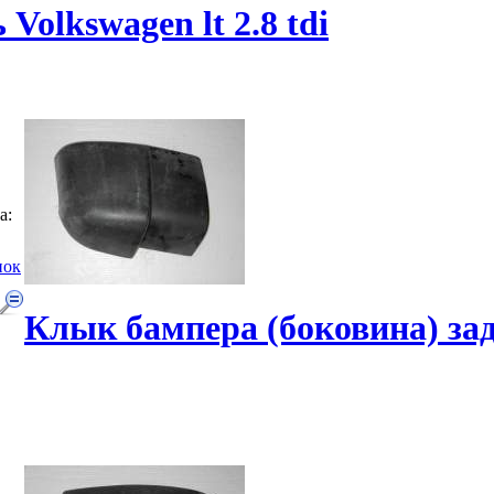
Volkswagen lt 2.8 tdi
а:
нок
Клык бампера (боковина) за