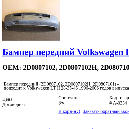
Бампер передний Volkswagen lt
OEM: 2D0807102, 2D0807102H, 2D08071
Бампер передний (2D0807102, 2D0807102H, 2D0807101) -
подходит к Volkswagen LT II 28-35-46 1996-2006 годов выпуска
Состояние:
Код товар
Цена:
б/у
#
A-0334
Договорная
В корзину!
Заказать обратный зво