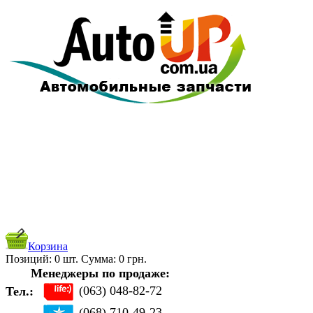
Корзина
Позиций:
0
шт. Cуммa:
0
грн.
Менеджеры по продаже:
(063) 048-82-72
Тел.:
(068) 710-49-23