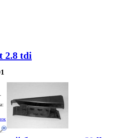
 2.8 tdi
01
.
а:
нок