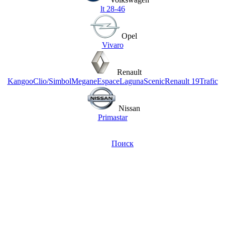
lt 28-46
Opel
Vivaro
Renault
Kangoo
Clio/Simbol
Megane
Espace
Laguna
Scenic
Renault 19
Trafic
Nissan
Primastar
Поиск