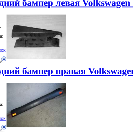
ний бампер левая Volkswagen lt
.
а:
нок
ний бампер правая Volkswagen l
к
а:
нок