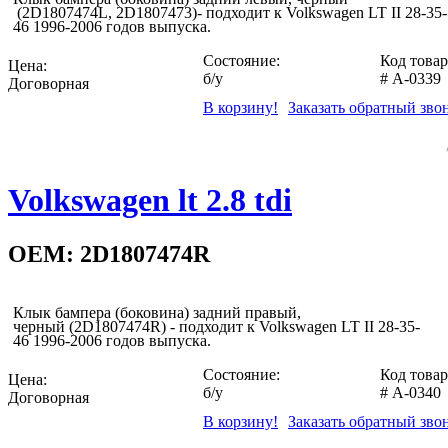
(2D1807474L, 2D1807473)- подходит к Volkswagen LT II 28-35-
46 1996-2006 годов выпуска.
Состояние:
Код товар
Цена:
б/у
#
A-0339
Договорная
В корзину!
Заказать обратный зво
Volkswagen lt 2.8 tdi
OEM: 2D1807474R
Клык бампера (боковина) задний правый,
черный (2D1807474R) - подходит к Volkswagen LT II 28-35-
46 1996-2006 годов выпуска.
Состояние:
Код товар
Цена:
б/у
#
A-0340
Договорная
В корзину!
Заказать обратный зво