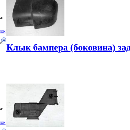
а:
нок
Клык бампера (боковина) за
а:
нок