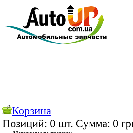
Корзина
Позиций:
0
шт. Cуммa:
0
гр