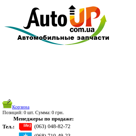
Корзина
Позиций:
0
шт. Cуммa:
0
грн.
Менеджеры по продаже:
(063) 048-82-72
Тел.:
(068) 710-49-23