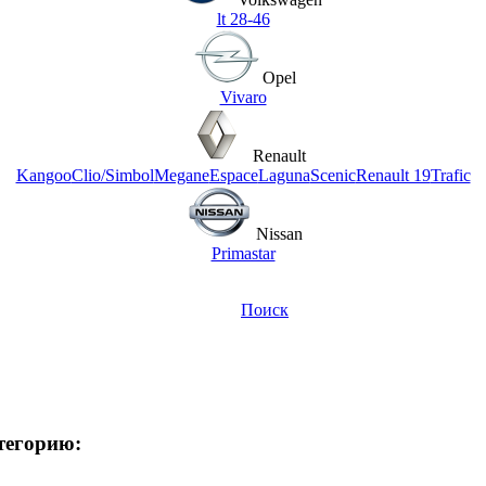
lt 28-46
Opel
Vivaro
Renault
Kangoo
Clio/Simbol
Megane
Espace
Laguna
Scenic
Renault 19
Trafic
Nissan
Primastar
Поиск
атегорию: