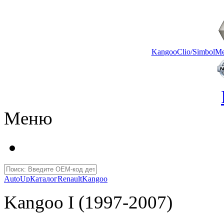
Kangoo
Clio/Simbol
Me
Меню
AutoUp
Каталог
Renault
Kangoo
Kangoo I (1997-2007)