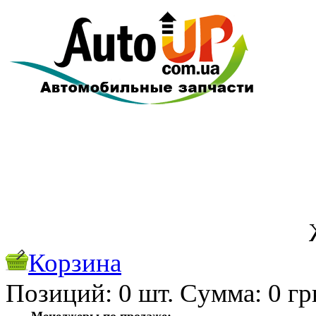
Корзина
Позиций:
0
шт. Cуммa:
0
гр