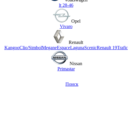
lt 28-46
Opel
Vivaro
Renault
Kangoo
Clio/Simbol
Megane
Espace
Laguna
Scenic
Renault 19
Trafic
Nissan
Primastar
Поиск