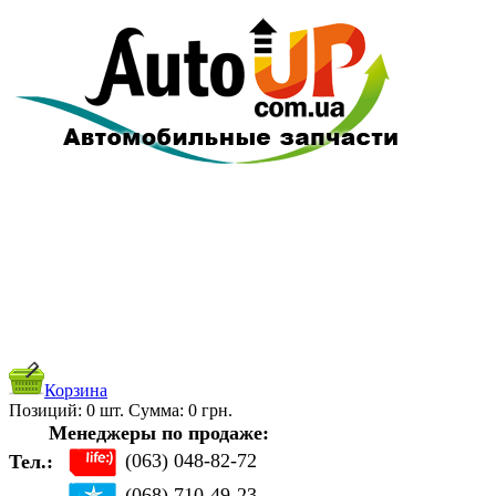
Корзина
Позиций:
0
шт. Cуммa:
0
грн.
Менеджеры по продаже:
(063) 048-82-72
Тел.:
(068) 710-49-23