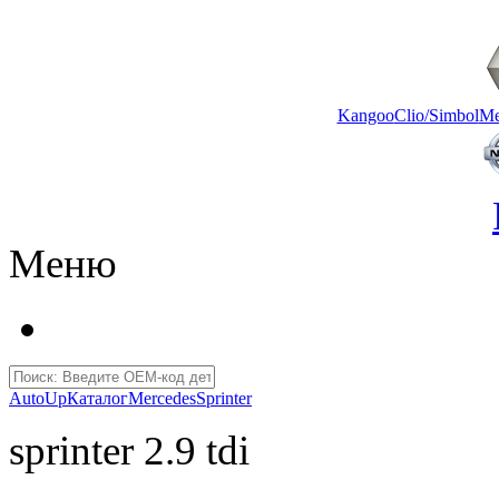
Kangoo
Clio/Simbol
Me
Меню
AutoUp
Каталог
Mercedes
Sprinter
sprinter 2.9 tdi