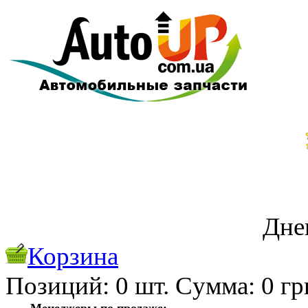
Дне
Корзина
Позиций:
0
шт. Cуммa:
0
гр