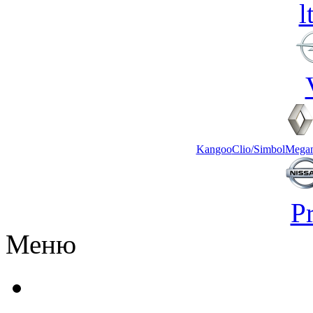
l
Kangoo
Clio/Simbol
Mega
P
Меню