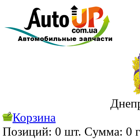
Днеп
Корзина
Позиций:
0
шт. Cуммa:
0
г