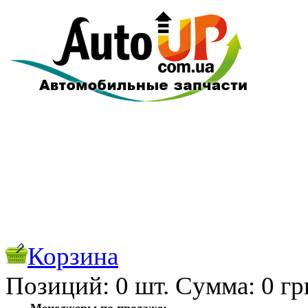
Корзина
Позиций:
0
шт. Cуммa:
0
гр