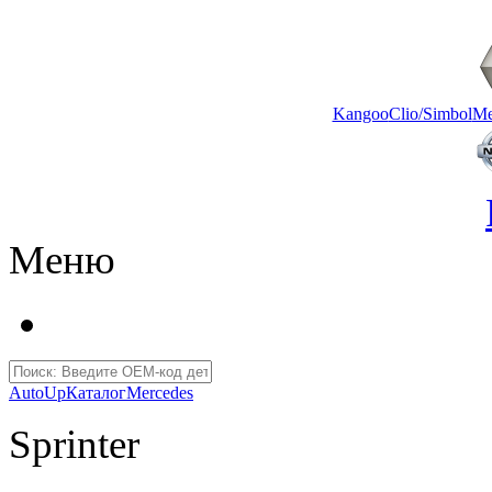
Kangoo
Clio/Simbol
Me
Меню
AutoUp
Каталог
Mercedes
Sprinter