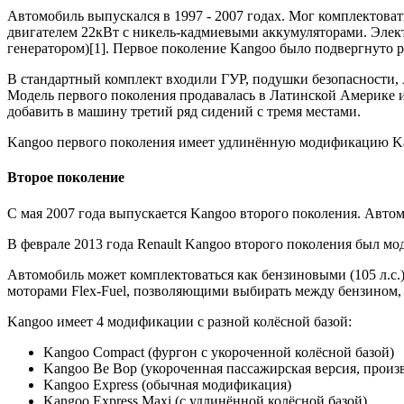
Автомобиль выпускался в 1997 - 2007 годах. Мог комплектовать
двигателем 22кВт с никель-кадмиевыми аккумуляторами. Электр
генератором)[1]. Первое поколение Kangoo было подвергнуто р
В стандартный комплект входили ГУР, подушки безопасности, 
Модель первого поколения продавалась в Латинской Америке и 
добавить в машину третий ряд сидений с тремя местами.
Kangoo первого поколения имеет удлинённую модификацию Kang
Второе поколение
С мая 2007 года выпускается Kangoo второго поколения. Автомо
В феврале 2013 года Renault Kangoo второго поколения был мо
Автомобиль может комплектоваться как бензиновыми (105 л.с.)
моторами Flex-Fuel, позволяющими выбирать между бензином,
Kangoo имеет 4 модификации с разной колёсной базой:
Kangoo Compact (фургон с укороченной колёсной базой)
Kangoo Be Bop (укороченная пассажирская версия, произв
Kangoo Express (обычная модификация)
Kangoo Express Maxi (с удлинённой колёсной базой)