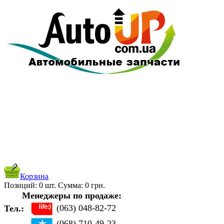
Корзина
Позиций:
0
шт. Cуммa:
0
грн.
Менеджеры по продаже:
(063) 048-82-72
Тел.:
(068) 710-49-23