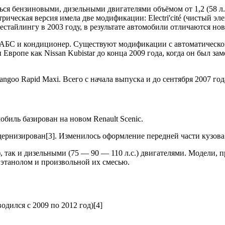
ся бензиновыми, дизельными двигателями объёмом от 1,2 (58 л. с
ическая версия имела две модификации: Electri'cité (чистый эл
естайлингу в 2003 году, в результате автомобили отличаются но
АБС и кондиционер. Существуют модификации с автоматической 
Европе как Nissan Kubistar до конца 2009 года, когда он был з
oo Rapid Maxi. Всего с начала выпуска и до сентября 2007 го
биль базирован на новом Renault Scenic.
дернизирован[3]. Изменилось оформление передней части кузова 
, так и дизельными (75 — 90 — 110 л.с.) двигателями. Модели,
 этанолом и произвольной их смесью.
одился с 2009 по 2012 год)[4]