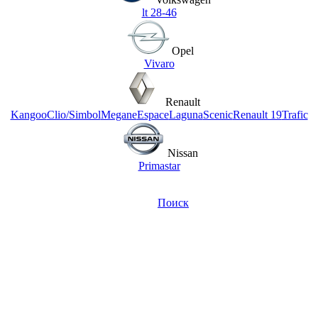
lt 28-46
Opel
Vivaro
Renault
Kangoo
Clio/Simbol
Megane
Espace
Laguna
Scenic
Renault 19
Trafic
Nissan
Primastar
Поиск