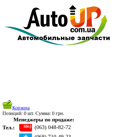
Корзина
Позиций:
0
шт. Cуммa:
0
грн.
Менеджеры по продаже:
(063) 048-82-72
Тел.:
(068) 710-49-23