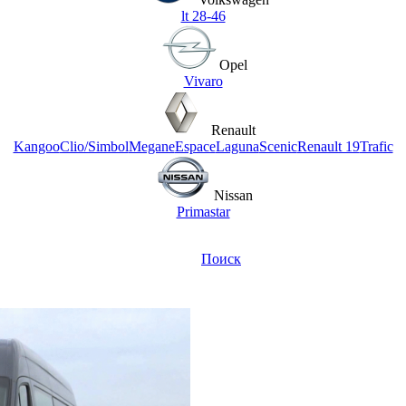
lt 28-46
Opel
Vivaro
Renault
Kangoo
Clio/Simbol
Megane
Espace
Laguna
Scenic
Renault 19
Trafic
Nissan
Primastar
Поиск