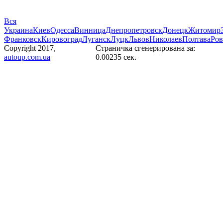
Вся
Украина
Киев
Одесса
Винница
Днепропетровск
Донецк
Житомир
Франковск
Кировоград
Луганск
Луцк
Львов
Николаев
Полтава
Ро
Copyright 2017,
Страничка сгенерирована за:
autoup.com.ua
0.00235 сек.