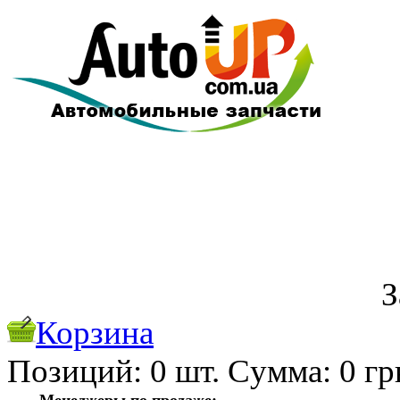
З
Корзина
Позиций:
0
шт. Cуммa:
0
гр