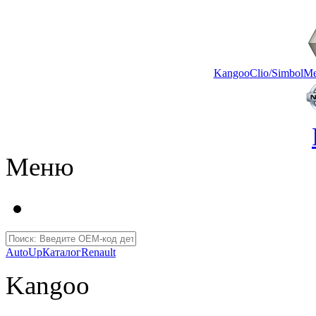
Kangoo
Clio/Simbol
Me
Меню
AutoUp
Каталог
Renault
Kangoo